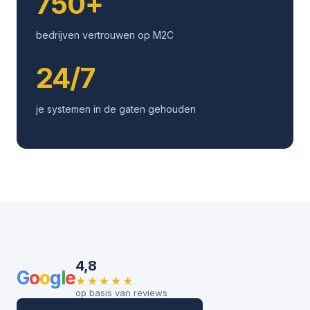
750+
bedrijven vertrouwen op M2C
24/7
je systemen in de gaten gehouden
4,8
G
o
o
g
l
e
★★★★★
op basis van reviews