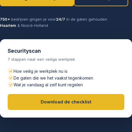
750+
bedrijven gingen je voor
24/7
in de gaten gehouden
Haarlem
& Noord-Holland
Securityscan
7 stappen naar een veilige werkplek
Hoe veilig je werkplek nu is
✓
De gaten die we het vaakst tegenkomen
✓
Wat je vandaag al zelf kunt regelen
✓
Download de checklist