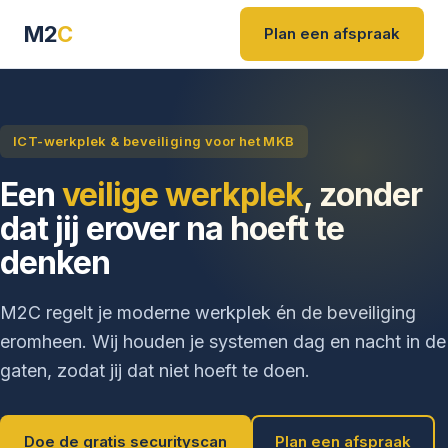
M2
C
Plan een afspraak
ICT-werkplek & beveiliging voor het MKB
Een
veilige werkplek
, zonder
dat jij erover na hoeft te
denken
M2C regelt je moderne werkplek én de beveiliging
eromheen. Wij houden je systemen dag en nacht in de
gaten, zodat jij dat niet hoeft te doen.
Doe de gratis securityscan
Plan een afspraak